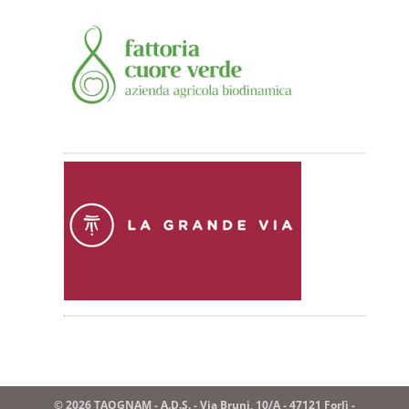
© 2026 TAOGNAM - A.D.S. - Via Bruni, 10/A - 47121 Forlì -